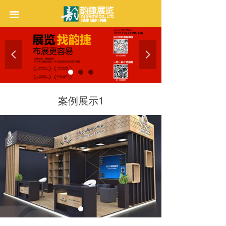
首页
끀
公司介绍
넳
넲
服务项目
优秀案例
案例展示1
韵捷工厂
联系我们